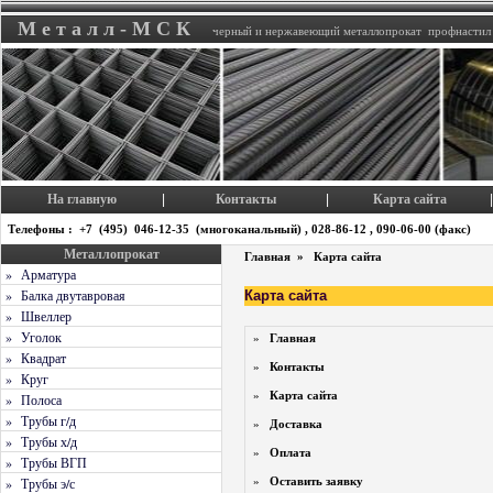
М е т а л л - М С К
черный и нержавеющий металлопрокат профнастил
На главную
Контакты
Карта сайта
|
|
|
Телефоны : +7 (495) 046-12-35 (многоканальный) , 028-86-12 , 090-06-00 (факс)
Металлопрокат
Главная
»
Карта сайта
» Арматура
» Балка двутавровая
Карта сайта
» Швеллер
» Уголок
»
Главная
» Квадрат
»
Контакты
» Круг
»
Карта сайта
» Полоса
» Трубы г/д
»
Доставка
» Трубы х/д
»
Оплата
» Трубы ВГП
» Трубы э/с
»
Оставить заявку