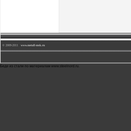
© 2009-2011
www.metall-msk.ru
Беде из стали по материалам
www.steelnord.ru
.