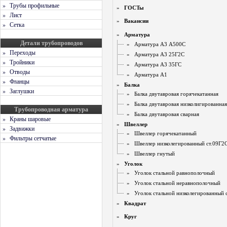
» Трубы профильные
»
ГОСТы
» Лист
»
Вакансии
» Сетка
»
Арматура
Детали трубопроводов
»
Арматура A3 А500С
» Переходы
»
Арматура A3 25Г2С
» Тройники
»
Арматура A3 35ГС
» Отводы
»
Арматура A1
» Фланцы
»
Балка
» Заглушки
»
Балка двутавровая горячекатанная
»
Балка двутавровая низколигированна
Трубопроводная арматура
»
Балка двутавровая сварная
» Краны шаровые
»
Швеллер
» Задвижки
»
Швеллер горячекатанный
» Фильтры сетчатые
»
Швеллер низколегированный ст.09Г2
»
Швеллер гнутый
»
Уголок
»
Уголок стальной равнополочный
»
Уголок стальной неравнополочный
»
Уголок стальной низколегированный 
»
Квадрат
»
Круг