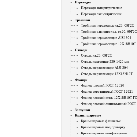
»
Переходы
»
Переходы концентрические
»
Переходы эксцентрические
»
Тройники
»
Тройники переходные ст.20, 09Г2С
»
Тройники равнопроход. ст.20, 09Г2С
»
Тройники нержавеющие AISI 304
»
Тройники нержавеющие 12Х18Н10Т
»
Отводы
»
Отводы ст.20, 09Г2С
»
Отводы секторные 530-1420 мм.
»
Отводы нержавеющие AISI 304
»
Отводы нержавеющие 12Х18Н10Т
»
Фланцы
»
Фланец плоский ГОСТ 12820
»
Фланец воротниковый ГОСТ 12821
»
Фланец плоский сталь 12Х18Н10Т Г
»
Фланец плоский оцинкованный ГОСТ
»
Заглушки
»
Краны шаровые
»
Краны шаровые фланцевые
»
Краны шаровые под приварку
»
Краны шаровые межфланцевые