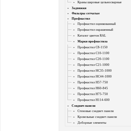
»
Краны шаровые цельносварные
»
Задвижки
»
Фильтры сетчатые
»
Профнастил
»
Профнастил оцинкованный
»
Профнастил окрашенный
»
Каталог цветов RAL
»
Марки профнастила
»
Профнастил С8-1150
»
Профнастил С10-1100
»
Профнастил С20-1100
»
Профнастил С21-1000
»
Профнастил НС35-1000
»
Профнастил НС44-1000
»
Профнастил Н57-750
»
Профнастил Н60-845
»
Профнастил Н75-750
»
Профнастил H114-600
»
Сэндвич панели
»
Стеновые сэндвич панели
»
Кровельные сэндвич панели
»
Доборные элементы