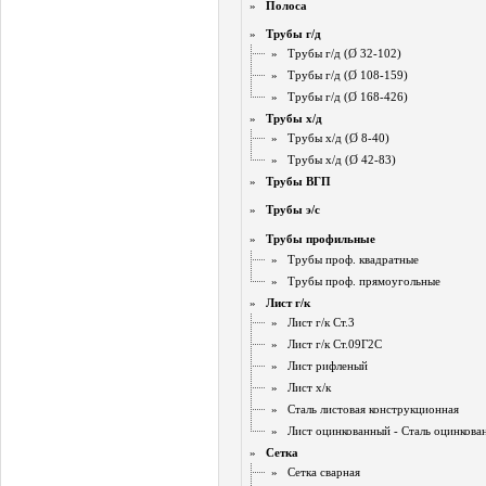
»
Полоса
»
Трубы г/д
»
Трубы г/д (Ø 32-102)
»
Трубы г/д (Ø 108-159)
»
Трубы г/д (Ø 168-426)
»
Трубы х/д
»
Трубы х/д (Ø 8-40)
»
Трубы х/д (Ø 42-83)
»
Трубы ВГП
»
Трубы э/с
»
Трубы профильные
»
Трубы проф. квадратные
»
Трубы проф. прямоугольные
»
Лист г/к
»
Лист г/к Ст.3
»
Лист г/к Ст.09Г2С
»
Лист рифленый
»
Лист х/к
»
Сталь листовая конструкционная
»
Лист оцинкованный - Сталь оцинкова
»
Сетка
»
Сетка сварная