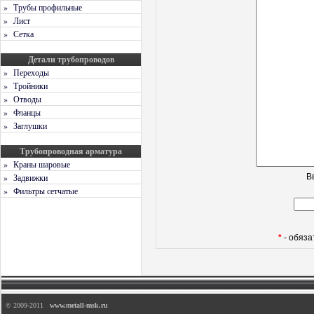
» Трубы профильные
» Лист
» Сетка
Детали трубопроводов
» Переходы
» Тройники
» Отводы
» Фланцы
» Заглушки
Трубопроводная арматура
» Краны шаровые
» Задвижки
В
» Фильтры сетчатые
*
- обяз
© 2009-2011
www.metall-msk.ru