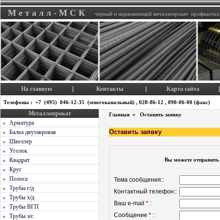
М е т а л л - М С К
черный и нержавеющий металлопрокат профнастил
На главную
Контакты
Карта сайта
|
|
|
Телефоны : +7 (495) 046-12-35 (многоканальный) , 028-86-12 , 090-06-00 (факс)
Металлопрокат
Главная
»
Оставить заявку
» Арматура
» Балка двутавровая
Оставить заявку
» Швеллер
» Уголок
» Квадрат
Вы можете отправить 
» Круг
» Полоса
Тема сообщения::
» Трубы г/д
Контактный телефон::
» Трубы х/д
Ваш e-mail
*
:
» Трубы ВГП
» Трубы э/с
Сообщение
*
: