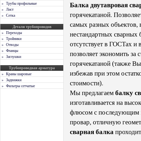
» Трубы профильные
Балка двутавровая св
» Лист
горячекатаной. Позволяе
» Сетка
самых разных объектов,
Детали трубопроводов
» Переходы
нестандартных сварных б
» Тройники
отсутствует в ГОСТах и 
» Отводы
» Фланцы
позволяет экономить за 
» Заглушки
горячекатаной (также Вы
Трубопроводная арматура
избежав при этом остатк
» Краны шаровые
» Задвижки
стоимости).
» Фильтры сетчатые
Мы предлагаем
балку с
изготавливается на высо
флюсом с последующим и
провар, отличную геоме
сварная балка
проходи