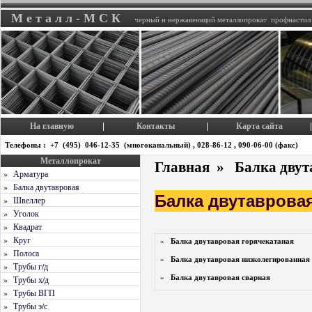
М е т а л л - М С К
черный и нержавеющий металлопрокат профнастил
На главную
Контакты
Карта сайта
|
|
|
Телефоны : +7 (495) 046-12-35 (многоканальный) , 028-86-12 , 090-06-00 (факс)
Металлопрокат
Главная
»
Балка дву
» Арматура
» Балка двутавровая
Балка двутаврова
» Швеллер
» Уголок
» Квадрат
» Круг
»
Балка двутавровая горячекатаная
» Полоса
»
Балка двутавровая низколегированная
» Трубы г/д
»
Балка двутавровая сварная
» Трубы х/д
» Трубы ВГП
» Трубы э/с