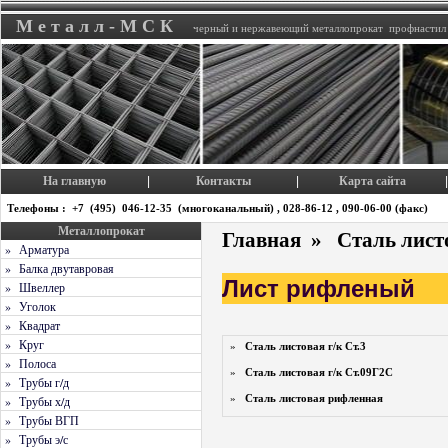
М е т а л л - М С К
черный и нержавеющий металлопрокат профнастил
На главную
Контакты
Карта сайта
|
|
|
Телефоны : +7 (495) 046-12-35 (многоканальный) , 028-86-12 , 090-06-00 (факс)
Металлопрокат
Главная
»
Сталь лист
» Арматура
» Балка двутавровая
Лист рифленый
» Швеллер
» Уголок
» Квадрат
» Круг
»
Сталь листовая г/к Ст.3
» Полоса
»
Сталь листовая г/к Ст.09Г2С
» Трубы г/д
»
Сталь листовая рифленная
» Трубы х/д
» Трубы ВГП
» Трубы э/с