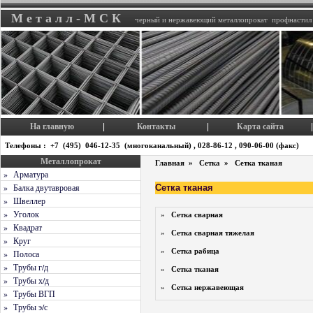
М е т а л л - М С К
черный и нержавеющий металлопрокат профнастил
На главную
Контакты
Карта сайта
|
|
|
Телефоны : +7 (495) 046-12-35 (многоканальный) , 028-86-12 , 090-06-00 (факс)
Металлопрокат
Главная
»
Сетка
»
Сетка тканая
» Арматура
» Балка двутавровая
Сетка тканая
» Швеллер
» Уголок
»
Сетка сварная
» Квадрат
»
Сетка сварная тяжелая
» Круг
»
Сетка рабица
» Полоса
» Трубы г/д
»
Сетка тканая
» Трубы х/д
»
Сетка нержавеющая
» Трубы ВГП
» Трубы э/с