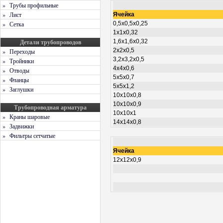
» Трубы профильные
» Лист
Ячейка
» Сетка
0,5х0,5х0,25
1х1х0,32
Детали трубопроводов
1,6х1,6х0,32
2х2х0,5
» Переходы
3,2х3,2х0,5
» Тройники
4х4х0,6
» Отводы
5х5х0,7
» Фланцы
5х5х1,2
» Заглушки
10х10х0,8
10х10х0,9
Трубопроводная арматура
10х10х1
» Краны шаровые
14х14х0,8
» Задвижки
» Фильтры сетчатые
Ячейка
12х12х0,9