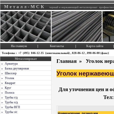
М е т а л л - М С К
черный и нержавеющий металлопрокат профнастил
На главную
Контакты
Карта сайта
|
|
|
Телефоны : +7 (495) 046-12-35 (многоканальный) , 028-86-12 , 090-06-00 (факс)
Металлопрокат
Главная
»
Уголок нер
» Арматура
» Балка двутавровая
Уголок нержавеющ
» Швеллер
» Уголок
» Квадрат
» Круг
Для уточнения цен и о
» Полоса
Тел:
» Трубы г/д
» Трубы х/д
» Трубы ВГП
» Трубы э/с
Наименование, размер мм